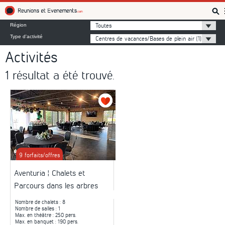
Réunions et Événements
Toutes
Région
Type d'activité
Centres de vacances/Bases de plein air
(1)
Activités
1 résultat a été trouvé.
9 forfaits/offres
Aventuria ¦ Chalets et
Parcours dans les arbres
Nombre de chalets
: 8
Nombre de salles
: 1
Max. en théâtre
: 250 pers.
Max. en banquet
: 190 pers.