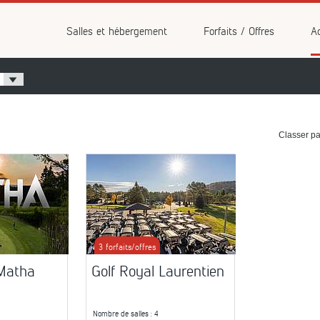
vénements
Salles et hébergement
Forfaits / Offres
Ac
Classer pa
3 forfaits/offres
 Matha
Golf Royal Laurentien
Nombre de salles
: 4