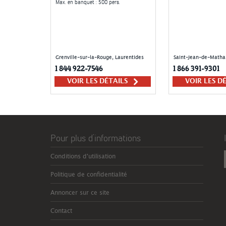
Max. en banquet
: 500 pers.
Grenville-sur-la-Rouge, Laurentides
Saint-Jean-de-Matha
1 844 922-7546
1 866 391-9301
VOIR LES DÉTAILS
VOIR LES D
Pour plus d’informations
Conditions d'utilisation
Politique de confidentialité
Annoncer sur ce site
Contact