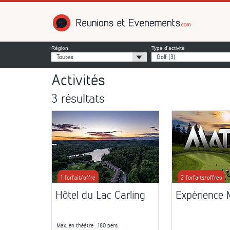
Réunions et É
Région
Type d'activité
Toutes
Golf
(3)
Activités
3 résultats
1 forfait/offre
2 forfaits/offres
Hôtel du Lac Carling
Expérience
Max. en théâtre
: 180 pers.