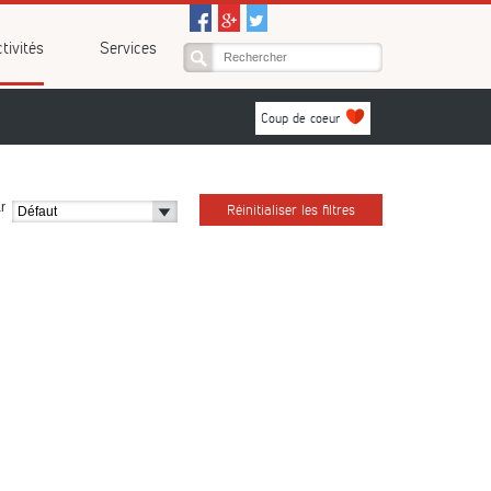
tivités
Services
Coup de coeur
r
Réinitialiser les filtres