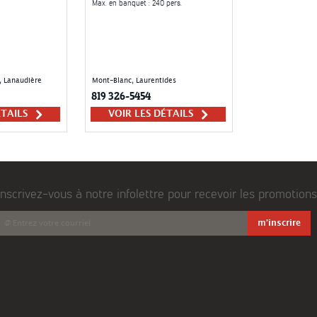
Max. en banquet
: 240 pers.
, Lanaudière
Mont-Blanc, Laurentides
819 326-5454
ÉTAILS
VOIR LES DÉTAILS
Inscrivez-vous à notre infolettre pour recevoir les promotions