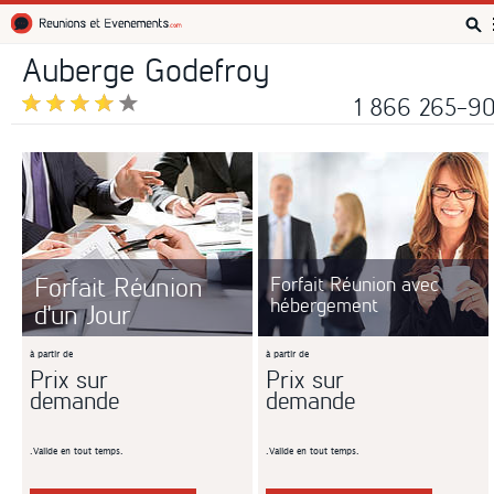
Réunions et Événements
Auberge Godefroy
1 866 265-9
Forfait Réunion
Forfait Réunion avec
hébergement
d'un Jour
à partir de
à partir de
Prix sur
Prix sur
demande
demande
.Valide en tout temps.
.Valide en tout temps.