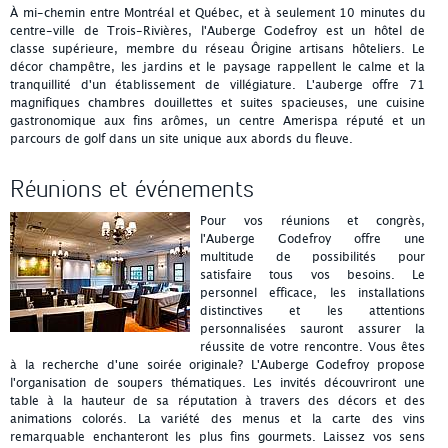
À mi-chemin entre Montréal et Québec, et à seulement 10 minutes du
centre-ville de Trois-Rivières, l'Auberge Godefroy est un hôtel de
classe supérieure, membre du réseau Ôrigine artisans hôteliers. Le
décor champêtre, les jardins et le paysage rappellent le calme et la
tranquillité d'un établissement de villégiature. L'auberge offre 71
magnifiques chambres douillettes et suites spacieuses, une cuisine
gastronomique aux fins arômes, un centre Amerispa réputé et un
parcours de golf dans un site unique aux abords du fleuve.
Réunions et événements
Pour vos réunions et congrès,
l'Auberge Godefroy offre une
multitude de possibilités pour
satisfaire tous vos besoins. Le
personnel efficace, les installations
distinctives et les attentions
personnalisées sauront assurer la
réussite de votre rencontre. Vous êtes
à la recherche d'une soirée originale? L'Auberge Godefroy propose
l'organisation de soupers thématiques. Les invités découvriront une
table à la hauteur de sa réputation à travers des décors et des
animations colorés. La variété des menus et la carte des vins
remarquable enchanteront les plus fins gourmets. Laissez vos sens