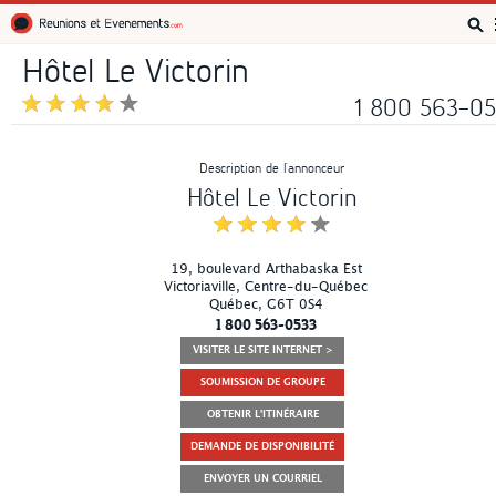
Réunions et Événements
Hôtel Le Victorin
1 800 563-0
Description de l’annonceur
Hôtel Le Victorin
19, boulevard Arthabaska Est
Victoriaville
, Centre-du-Québec
Québec
,
G6T 0S4
1 800 563-0533
VISITER LE SITE INTERNET >
SOUMISSION DE GROUPE
OBTENIR L'ITINÉRAIRE
DEMANDE DE DISPONIBILITÉ
ENVOYER UN COURRIEL