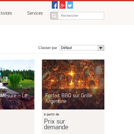
tivités
Services
Classer par
 Mesure - Le
Forfait BBQ sur Grille
Argentine
à partir de
Prix sur
demande