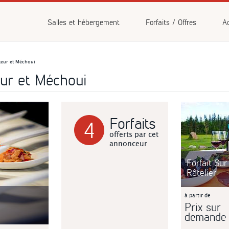
vénements
Salles et hébergement
Forfaits / Offres
Ac
iteur et Méchoui
eur et Méchoui
Forfaits
4
offerts par cet
annonceur
Forfait Sur
Râtelier
à partir de
Prix sur
demande