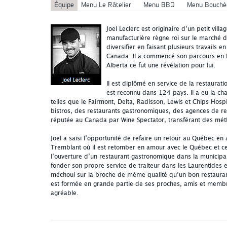
Équipe
Menu Le Râtelier
Menu BBQ
Menu Bouché
Joel Leclerc est originaire d’un petit vill
manufacturière règne roi sur le marché du
diversifier en faisant plusieurs travails e
Canada. Il a commencé son parcours en h
Alberta ce fut une révélation pour lui.
Il est diplômé en service de la restaurat
est reconnu dans 124 pays. Il a eu la cha
telles que le Fairmont, Delta, Radisson, Lewis et Chips Hospita
bistros, des restaurants gastronomiques, des agences de res
réputée au Canada par Wine Spectator, transférant des métho
Joel a saisi l’opportunité de refaire un retour au Québec en
Tremblant où il est retomber en amour avec le Québec et ces 
l’ouverture d’un restaurant gastronomique dans la municipali
fonder son propre service de traiteur dans les Laurentides es
méchoui sur la broche de même qualité qu’un bon restauran
est formée en grande partie de ses proches, amis et membre
agréable.