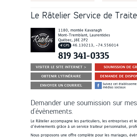
Le Râtelier Service de Trait
1180, montée Kavanagh
Mont-Tremblant
, Laurentides
Québec
,
J8E 2P2
46.130213, -74.556014
GPS
819 341-0335
VISITER LE SITE INTERNET >
SOUMISSION DE G
OBTENIR L'ITINÉRAIRE
DEMANDE DE DISPON
Suivez cet établissemen
ENVOYER UN COURRIEL
médias sociaux
Demander une soumission sur mesu
d’évènements.
Le Râtelier accompagne les particuliers, les entreprises et l
d’événements grâce à un service traiteur personnalisé, profe
Nous proposons une offre complète pour les mariages, événe