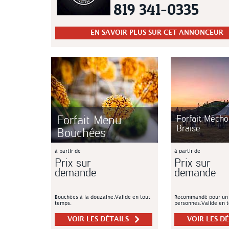
819 341-0335
EN SAVOIR PLUS SUR CET ANNONCEUR
Forfait Menu
Forfait Méchou
Braise
Bouchées
à partir de
à partir de
Prix sur
Prix sur
demande
demande
Bouchées à la douzaine.Valide en tout
Recommandé pour un
temps.
personnes.Valide en t
VOIR LES DÉTAILS
VOIR LES D