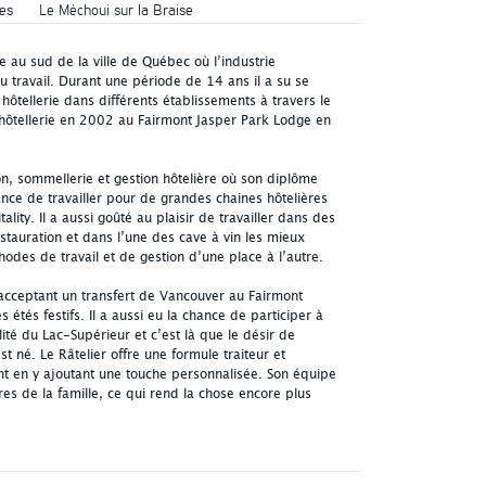
es
Le Méchoui sur la Braise
age au sud de la ville de Québec où l’industrie
 travail. Durant une période de 14 ans il a su se
n hôtellerie dans différents établissements à travers le
ôtellerie en 2002 au Fairmont Jasper Park Lodge en
ion, sommellerie et gestion hôtelière où son diplôme
nce de travailler pour de grandes chaines hôtelières
lity. Il a aussi goûté au plaisir de travailler dans des
tauration et dans l’une des cave à vin les mieux
des de travail et de gestion d’une place à l’autre.
 acceptant un transfert de Vancouver au Fairmont
étés festifs. Il a aussi eu la chance de participer à
té du Lac-Supérieur et c’est là que le désir de
t né. Le Râtelier offre une formule traiteur et
t en y ajoutant une touche personnalisée. Son équipe
s de la famille, ce qui rend la chose encore plus