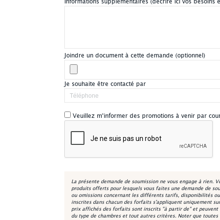
Informations supplémentaires (décrire ici vos besoins e
Joindre un document à cette demande (optionnel)
Je souhaite être contacté par
Veuillez m'informer des promotions à venir par co
La présente demande de soumission ne vous engage à rien. Vou
produits offerts pour lesquels vous faites une demande de so
ou omissions concernant les différents tarifs, disponibilités o
inscrites dans chacun des forfaits s'appliquent uniquement sur l
prix affichés des forfaits sont inscrits "à partir de" et peuvent
du type de chambres et tout autres critères. Noter que toutes 