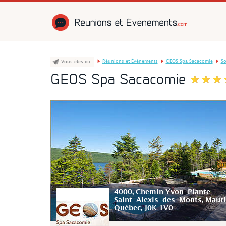
Réunions et É
Réunions et Événements
GEOS Spa Sacacomie
So
Vous êtes ici
GEOS Spa Sacacomie
4000, Chemin Yvon-Plante
Saint-Alexis-des-Monts
, Mauri
Québec
,
J0K 1V0