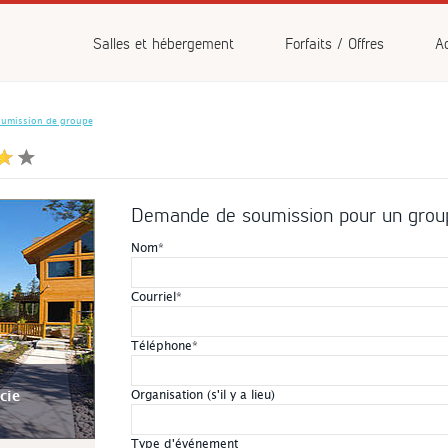
vénements
Salles et hébergement
Forfaits / Offres
Ac
umission de groupe
Demande de soumission pour un grou
Nom
*
Courriel
*
Téléphone
*
Organisation (s'il y a lieu)
cie
Type d'événement