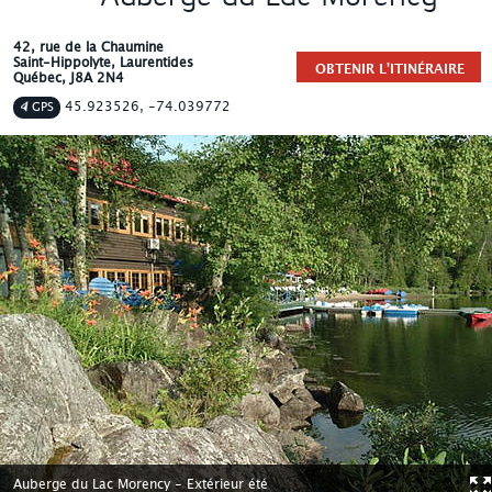
42, rue de la Chaumine
Saint-Hippolyte
, Laurentides
OBTENIR L'ITINÉRAIRE
Québec
,
J8A 2N4
45.923526, -74.039772
GPS
Auberge du Lac Morency - Extérieur été