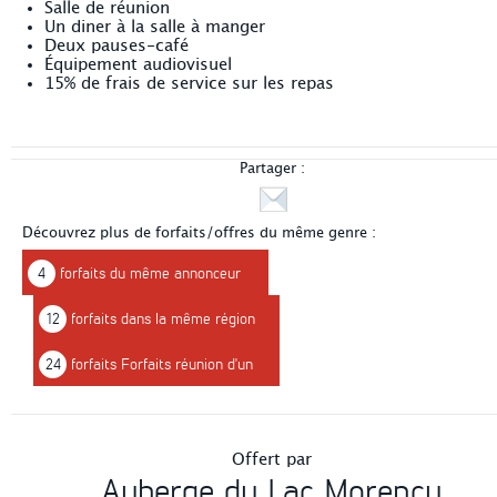
Salle de réunion
Un diner à la salle à manger
Deux pauses-café
Équipement audiovisuel
15% de frais de service sur les repas
Partager :
Découvrez plus de forfaits/offres du même genre :
4
forfaits du même annonceur
12
forfaits dans la même région
24
forfaits Forfaits réunion d'un
jour
Offert par
Auberge du Lac Morency