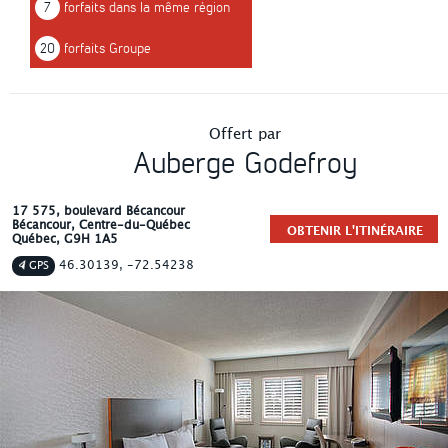
7
forfaits dans la même région
20
forfaits Groupe
Offert par
Auberge Godefroy
17 575, boulevard Bécancour
Bécancour
, Centre-du-Québec
OBTENIR L'ITINÉRAIRE
Québec
,
G9H 1A5
46.30139, -72.54238
GPS