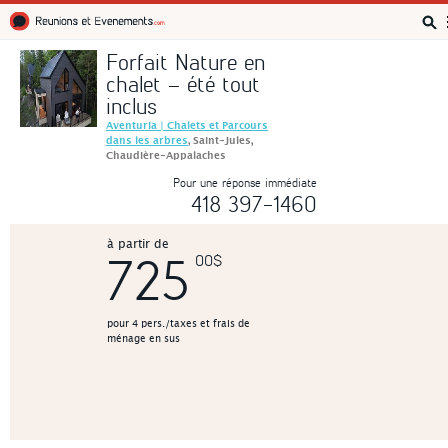
Réunions et Événements
Forfait Nature en
chalet – été tout
inclus
Aventuria | Chalets et Parcours
dans les arbres
, Saint-Jules,
Chaudière-Appalaches
Pour une réponse immédiate
418 397-1460
à partir de
725
00$
pour 4 pers./taxes et frais de
ménage en sus