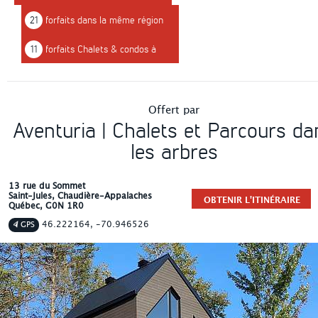
21
forfaits dans la même région
11
forfaits Chalets & condos à
louer
Offert par
Aventuria | Chalets et Parcours da
les arbres
13 rue du Sommet
Saint-Jules
, Chaudière-Appalaches
OBTENIR L'ITINÉRAIRE
Québec
,
G0N 1R0
46.222164, -70.946526
GPS