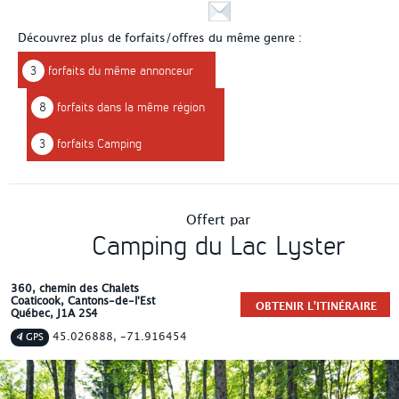
Découvrez plus de forfaits/offres du même genre :
3
forfaits du même annonceur
8
forfaits dans la même région
3
forfaits Camping
Offert par
Camping du Lac Lyster
360, chemin des Chalets
Coaticook
, Cantons-de-l'Est
OBTENIR L'ITINÉRAIRE
Québec
,
J1A 2S4
45.026888, -71.916454
GPS