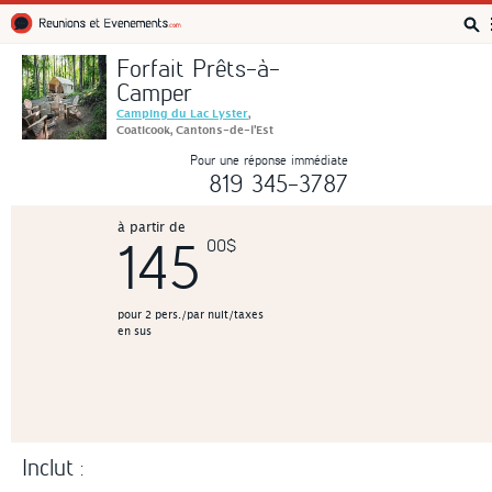
Réunions et Événements
Forfait Prêts-à-
Camper
Camping du Lac Lyster
,
Coaticook, Cantons-de-l'Est
Pour une réponse immédiate
819 345-3787
à partir de
145
00$
pour 2 pers./par nuit/taxes
en sus
Inclut :