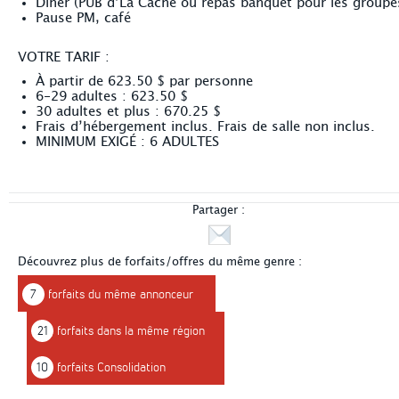
Diner (PUB d’La Cache ou repas banquet pour les groupe
Pause PM, café
VOTRE TARIF :
À partir de 623.50 $ par personne
6-29 adultes : 623.50 $
30 adultes et plus : 670.25 $
Frais d’hébergement inclus. Frais de salle non inclus.
MINIMUM EXIGÉ : 6 ADULTES
Partager :
Découvrez plus de forfaits/offres du même genre :
7
forfaits du même annonceur
21
forfaits dans la même région
10
forfaits Consolidation