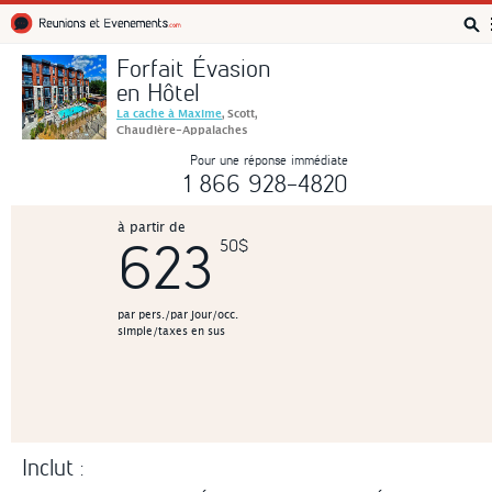
Réunions et Événements
Forfait Évasion
en Hôtel
La cache à Maxime
, Scott,
Chaudière-Appalaches
Pour une réponse immédiate
1 866 928-4820
à partir de
623
50$
par pers./par jour/occ.
simple/taxes en sus
Inclut :