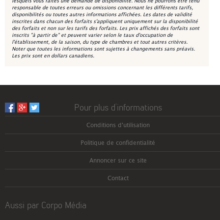
lesquels vous faites une demande de disponibilité. Nous ne pourrons être tenu
responsable de toutes erreurs ou omissions concernant les différents tarifs,
disponibilités ou toutes autres informations affichées. Les dates de validité
inscrites dans chacun des forfaits s'appliquent uniquement sur la disponibilité
des forfaits et non sur les tarifs des forfaits. Les prix affichés des forfaits sont
inscrits "à partir de" et peuvent varier selon le taux d'occupation de
l'établissement, de la saison, du type de chambres et tout autres critères.
Noter que toutes les informations sont sujettes à changements sans préavis.
Les prix sont en dollars canadiens.
Pour plus d’informations
Conditions d'utilisation
Politique de confidentialité
Annoncer sur ce site
Contact
Aussi par Corpo Média