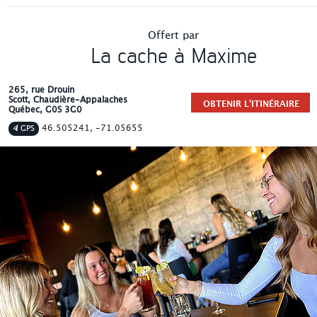
d'équipe/Motivation
Offert par
La cache à Maxime
265, rue Drouin
Scott
, Chaudière-Appalaches
OBTENIR L'ITINÉRAIRE
Québec
,
G0S 3G0
46.505241, -71.05655
GPS