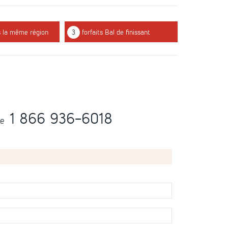
s la même région
3
forfaits Bal de finissant
1 866 936-6018
te