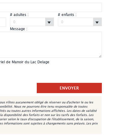
# adultes :
# enfants :
Message :
Manoir du Lac Delage - Extérieur été
riel de Manoir du Lac Delage
ous n'êtes aucunement obligé de réserver ou d'acheter le ou les
onibilité. Nous ne pourrons être tenu responsable de toutes
lités ou toutes autres informations affichées. Les dates de validité
 disponibilité des forfaits et non sur les tarifs des forfaits. Les
varier selon le taux d'occupation de l'établissement, de la saison,
les informations sont sujettes à changements sans préavis. Les prix