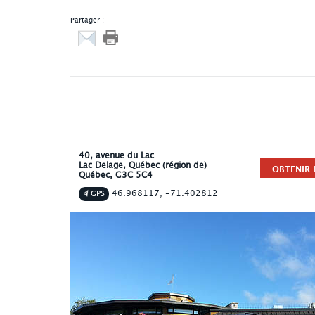
Partager :
40, avenue du Lac
Lac Delage
, Québec (région de)
OBTENIR L
Québec
,
G3C 5C4
46.968117, -71.402812
GPS