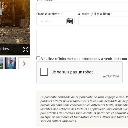
Téléphone :
*
Date d'arrivée :
# nuits (s'il y a lieu) :
laches
Sartiga Spa sur le Lac - Spa - St-Alfred, Chaudière-App
Veuillez m'informer des promotions à venir par courr
La présente demande de disponibilité ne vous engage à rien. V
produits offerts pour lesquels vous faites une demande de disp
erreurs ou omissions concernant les différents tarifs, disponibi
inscrites dans chacun des forfaits s'appliquent uniquement sur la
prix affichés des forfaits sont inscrits "à partir de" et peuvent 
du type de chambres et tout autres critères. Noter que toutes 
sont en dollars canadiens.