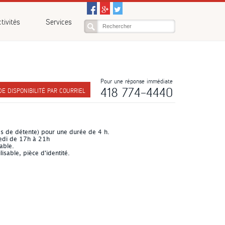
tivités
Services
Pour une réponse immédiate
418 774-4440
 DISPONIBILITÉ PAR COURRIEL
res de détente) pour une durée de 4 h.
edi de 17h à 21h
able.
isable, pièce d'identité.