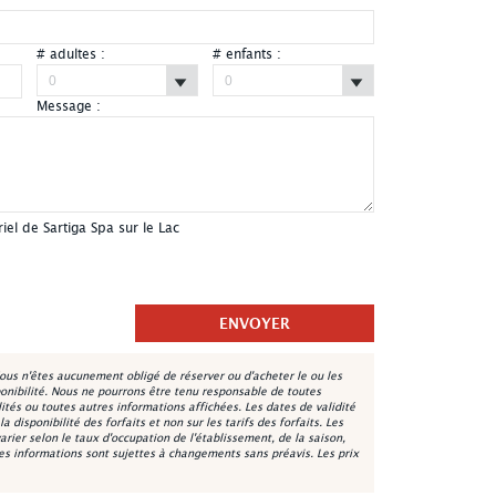
# adultes :
# enfants :
Message :
alaches
Sartiga Spa sur le Lac - Spa - St-Alfred, Chaudière-Ap
iel de Sartiga Spa sur le Lac
ous n'êtes aucunement obligé de réserver ou d'acheter le ou les
onibilité. Nous ne pourrons être tenu responsable de toutes
lités ou toutes autres informations affichées. Les dates de validité
 disponibilité des forfaits et non sur les tarifs des forfaits. Les
varier selon le taux d'occupation de l'établissement, de la saison,
les informations sont sujettes à changements sans préavis. Les prix