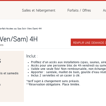
vénements
Salles et hébergement
Forfaits / Offres
Ac
orfait Accèes au Spa Soir (Ven/Sam) 4H
 (Ven/Sam) 4H
REMPLIR UNE DEMANDE DE
hes
Inclut :
$
Profitez d'un accès aux installations (spas, saunas, ai
Accès pour une personne bloc de 4h vendredi ou sam
Valide une seule fois! Non remboursable, non échange
Apporter : sandale, maillot de bain, gourde d'eau réutil
dis et samedis
Inclus 2 serviettes et un casier à clé.
*tarif sujet à changement sans préavis.
**Réservation obligatoire. Place limitée.
s