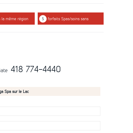
s la même région
5
forfaits Spas/soins sans
hébergement
418 774-4440
iate
ga Spa sur le Lac