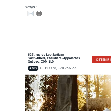
Partager :
625, rue du Lac-Sartigan
Saint-Alfred
, Chaudière-Appalaches
OBTENIR L
Québec
,
G0M 1L0
46.193378, -70.756354
GPS