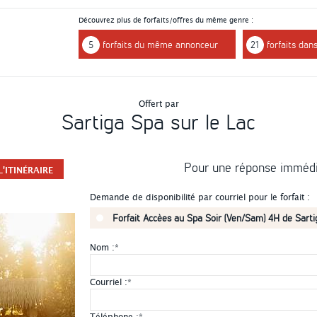
Découvrez plus de forfaits/offres du même genre :
5
forfaits du même annonceur
21
forfaits dan
Offert par
Sartiga Spa sur le Lac
Pour une réponse imméd
'ITINÉRAIRE
Demande de disponibilité par courriel pour le forfait :
Forfait Accèes au Spa Soir (Ven/Sam) 4H de Sarti
Nom :
*
Courriel :
*