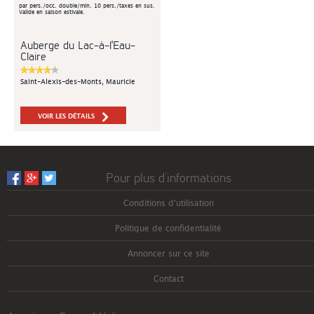
par pers./occ. double/min. 10 pers./taxes en sus.
Valide en saison estivale.
Auberge du Lac-à-l'Eau-
Claire
Saint-Alexis-des-Monts, Mauricie
VOIR LES DÉTAILS
Pour plus d’informations
Conditions d'utilisation
Politique de confidentialité
Annoncer sur ce site
Contact