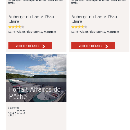
par pers/occ. double/taxes en sus. Valide en tout
par pers/occ. double/taxes en sus. Valide en tout
temps.
temps.
Auberge du Lac-à-l'Eau-
Auberge du Lac-à-l'Eau-
Claire
Claire
Saint-Alexis-des-Monts, Mauricie
Saint-Alexis-des-Monts, Mauricie
VOIR LES DÉTAILS
VOIR LES DÉTAILS
Forfait Affaires de
Pêche
à partir de
00$
381