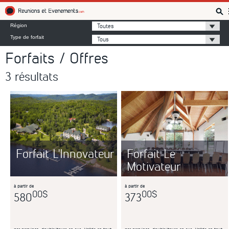
Réunions et Événements
Toutes
Région
Type de forfait
Tous
Forfaits / Offres
3 résultats
Forfait L'Innovateur
Forfait Le
Motivateur
à partir de
à partir de
00$
00$
580
373