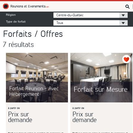
Réunions et Événements
Centre-du-Québec
Région
Type de forfait
Tous
Forfaits / Offres
7 résultats
Forfait sur Mesure
Forfait Réunion - Avec
Hébergement
à partir de
à partir de
Prix sur
Prix sur
demande
demande