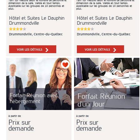
Tarif sur mesure selon le nombre de personne et
Tarif sur mesure selon le nombre de personne et
dimension de la salle. Valide en tout temps.
dimension de la salle. Valide en tout temps.
Applicable sur les groupes de 10 personnes et
Applicable sur les groupes de 10 personnes et
plus.
plus.
Hôtel et Suites Le Dauphin
Hôtel et Suites Le Dauphin
Drummondville
Drummondville
Drummondville, Centre-du-Québec
Drummondville, Centre-du-Québec
VOIR LES DÉTAILS
VOIR LES DÉTAILS
Forfait Réunion
Forfait Réunion avec
hébergement
d'un Jour
à partir de
à partir de
Prix sur
Prix sur
demande
demande