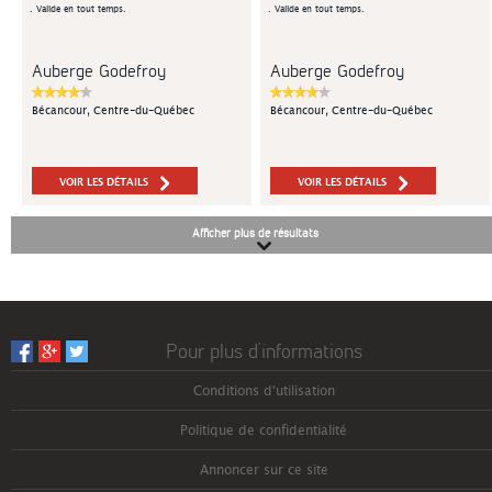
. Valide en tout temps.
. Valide en tout temps.
Auberge Godefroy
Auberge Godefroy
Bécancour, Centre-du-Québec
Bécancour, Centre-du-Québec
VOIR LES DÉTAILS
VOIR LES DÉTAILS
Afficher plus de résultats
Pour plus d’informations
Conditions d'utilisation
Politique de confidentialité
Annoncer sur ce site