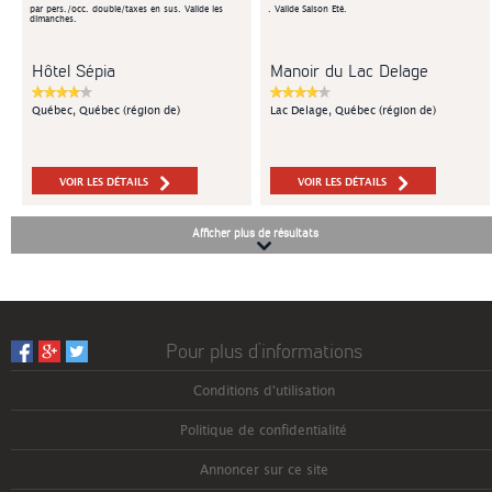
par pers./occ. double/taxes en sus. Valide les
. Valide Saison Été.
dimanches.
Hôtel Sépia
Manoir du Lac Delage
Québec, Québec (région de)
Lac Delage, Québec (région de)
VOIR LES DÉTAILS
VOIR LES DÉTAILS
Afficher plus de résultats
Pour plus d’informations
Conditions d'utilisation
Politique de confidentialité
Annoncer sur ce site