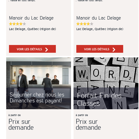
. Valide en tout temps.
. Valide en tout temps.
Manoir du Lac Delage
Manoir du Lac Delage
Lac Delage, Québec (région de)
Lac Delage, Québec (région de)
VOIR LES DÉTAILS
VOIR LES DÉTAILS
Forfait Fin des
Séjourner chez nous les
Dimanches est payant!
Classes
à partir de
à partir de
Prix sur
Prix sur
demande
demande