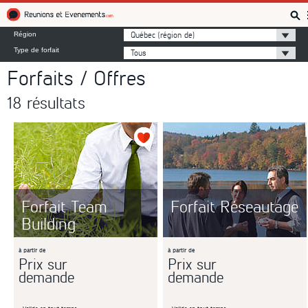
Réunions et Événements
Québec (région de)
Région
Type de forfait
Tous
Forfaits / Offres
18 résultats
Forfait Team
Forfait Réseautage
Building
à partir de
à partir de
Prix sur
Prix sur
demande
demande