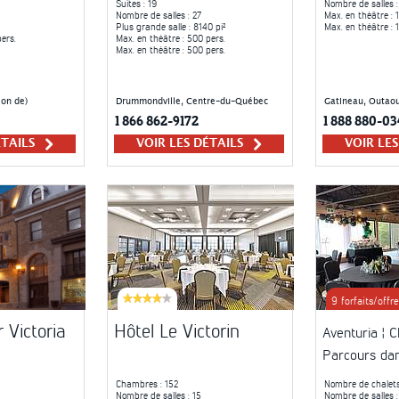
Suites
: 19
Nombre de salles
:
Nombre de salles
: 27
Max. en théâtre
: 
Plus grande salle
: 8140 pi²
Max. en théâtre
: 
ers.
Max. en théâtre
: 500 pers.
Max. en théâtre
: 500 pers.
on de)
Drummondville, Centre-du-Québec
Gatineau, Outaou
1 866 862-9172
1 888 880-03
ÉTAILS
VOIR LES DÉTAILS
VOIR LE
9 forfaits/offre
 Victoria
Hôtel Le Victorin
Aventuria ¦ C
Parcours dan
Chambres
: 152
Nombre de chalet
Nombre de salles
: 15
Nombre de salles
: