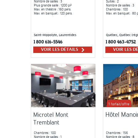
Nombre de salles
: 3
Suites
: 2
Plus grande salle
: 1200 pi²
Nombre de salles
: 3
Max. en théâtre
: 160 pers.
Chambres
: 100
Max. en banquet
: 120 pers.
Max. en banquet
: 80 p
Saint-Hippolyte, Laurentides
Québec, Québec (régi
1 800 616-5546
1 800 463-4752
VOIR LES DÉTAILS
VOIR LES D
1 forfait/offre
Hôtel Manoir
Microtel Mont
Tremblant
Chambres
: 100
Chambres
: 156
Nombre de salles
: 1
Nombre de salles
: 8