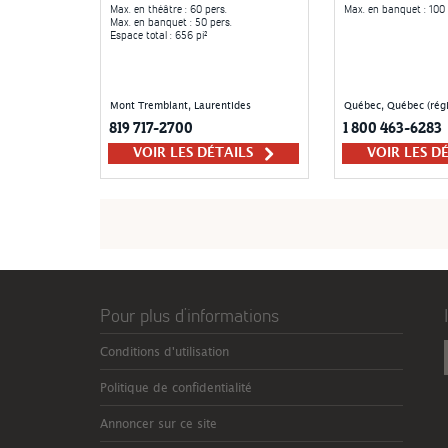
Max. en théâtre
: 60 pers.
Max. en banquet
: 100 
Max. en banquet
: 50 pers.
Espace total
: 656 pi²
Mont Tremblant, Laurentides
Québec, Québec (régi
819 717-2700
1 800 463-6283
VOIR LES DÉTAILS
VOIR LES D
Pour plus d’informations
Conditions d'utilisation
Politique de confidentialité
Annoncer sur ce site