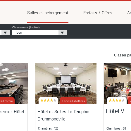
vénements
Salles et hébergement
Forfaits / Offres
Ac
Classement (étoiles)
Tous
Classer pa
fait/offre
3 forfaits/offres
Hôtel V
remier Hôtel
Hôtel et Suites Le Dauphin
Drummondville
Chambres
: 125
Chambres
: 88