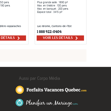
250 pers.
Plus grande salle
: 1890 pi²
 190 pers.
Max. en théâtre
: 100 pers.
Max. en banquet
: 200 pers.
Espace total
: 3415 pi²
udière-Appalaches
Lac-Brome, Cantons-de-l'Est
1 888 922-0404
S DÉTAILS
VOIR LES DÉTAILS
Aussi par Corpo Média
Forfaits Vacances 
Planifier un Mariage