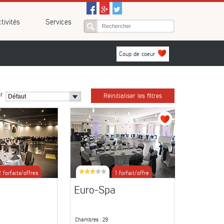
tivités
Services
Coup de coeur
r
Réinitialiser les filtres
2 forfaits/offres
1 forfait/offre
Euro-Spa
Chambres
: 29