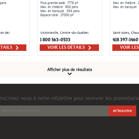
pers.
Plus grande salle
: 7776 pi²
Max. en théâtre
: 
Max. en théâtre
: 800 pers.
Max. en banquet
:
Max. en banquet
: 656 pers.
Espace total
: 27000 pi²
on de)
Victoriaville, Centre-du-Québec
Saint-Jules, Cha
1 800 563-0533
418 397-1460
ÉTAILS
VOIR LES DÉTAILS
VOIR LE
Afficher plus de résultats
Inscrivez-vous à notre infolettre pour recevoir les promotions