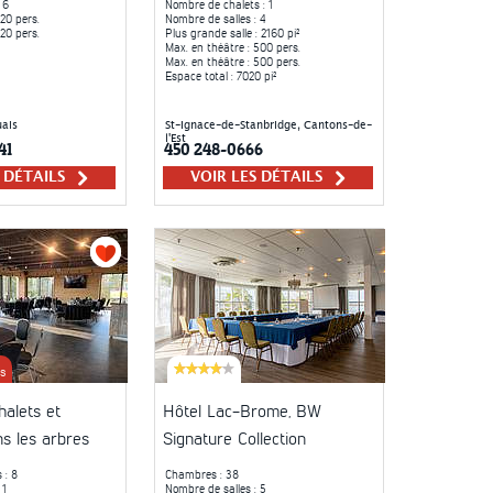
 6
Nombre de chalets
: 1
120 pers.
Nombre de salles
: 4
120 pers.
Plus grande salle
: 2160 pi²
Max. en théâtre
: 500 pers.
Max. en théâtre
: 500 pers.
Espace total
: 7020 pi²
ais
St-Ignace-de-Stanbridge, Cantons-de-
l'Est
41
450 248-0666
S DÉTAILS
VOIR LES DÉTAILS
s
halets et
Hôtel Lac-Brome, BW
s les arbres
Signature Collection
s
: 8
Chambres
: 38
 1
Nombre de salles
: 5