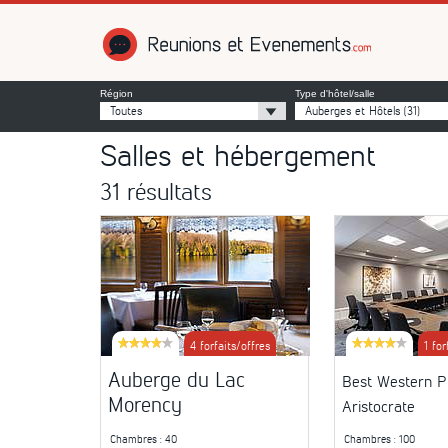
Réunions et É
Région
Type d'hôtel/salle
Toutes
Auberges et Hôtels
(31)
Salles et hébergement
31 résultats
4 forfaits/offres
1 for
Auberge du Lac
Best Western P
Morency
Aristocrate
Chambres
: 40
Chambres
: 100