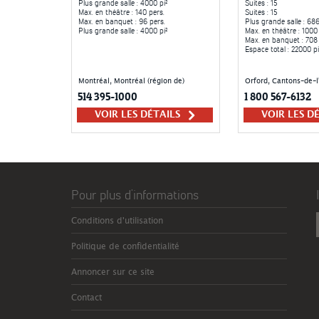
Plus grande salle
: 4000 pi²
Suites
: 15
Max. en théâtre
: 140 pers.
Suites
: 15
Max. en banquet
: 96 pers.
Plus grande salle
: 686
Plus grande salle
: 4000 pi²
Max. en théâtre
: 1000 
Max. en banquet
: 708 
Espace total
: 22000 pi
Montréal, Montréal (région de)
Orford, Cantons-de-l'
514 395-1000
1 800 567-6132
VOIR LES DÉTAILS
VOIR LES D
Pour plus d’informations
Conditions d'utilisation
Politique de confidentialité
Annoncer sur ce site
Contact