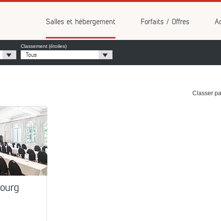
vénements
Salles et hébergement
Forfaits / Offres
Ac
Classement (étoiles)
Tous
Classer pa
bourg