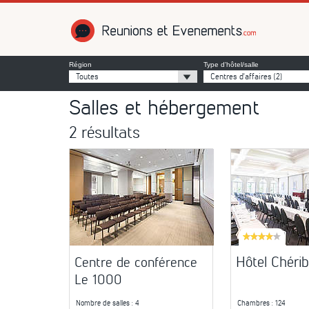
Réunions et É
Région
Type d'hôtel/salle
Toutes
Centres d'affaires
(2)
Salles et hébergement
2 résultats
Hôtel Chéri
Centre de conférence
Le 1000
Nombre de salles
: 4
Chambres
: 124