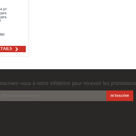
4 pi²
pers.
pers.
²
Est
ÉTAILS
Inscrivez-vous à notre infolettre pour recevoir les promotions