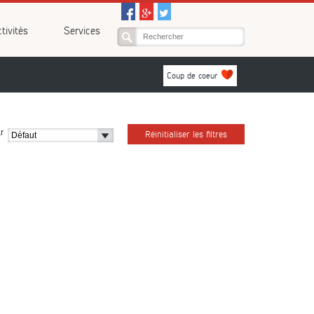
tivités
Services
Coup de coeur
r
Réinitialiser les filtres