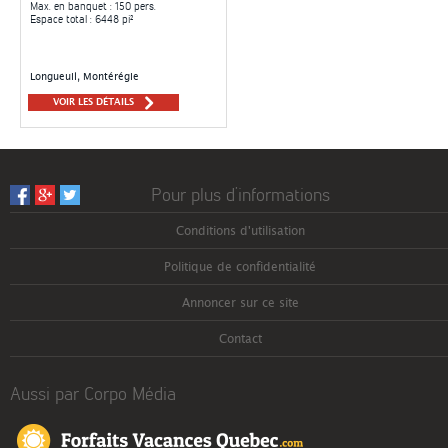
Max. en banquet
: 150 pers.
Espace total
: 6448 pi²
Longueuil, Montérégie
VOIR LES DÉTAILS
Pour plus d’informations
Conditions d'utilisation
Politique de confidentialité
Annoncer sur ce site
Contact
Aussi par Corpo Média