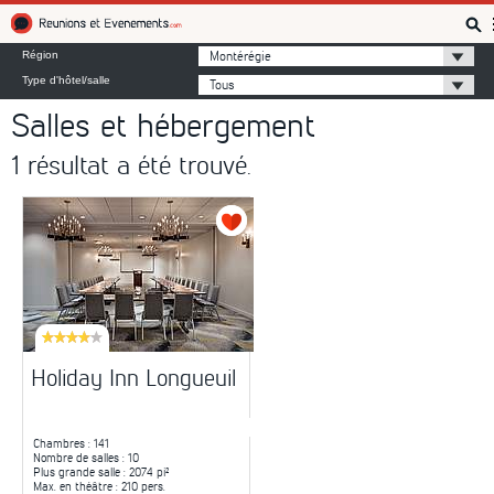
Réunions et Événements
Montérégie
Région
Type d'hôtel/salle
Tous
Salles et hébergement
1 résultat a été trouvé.
Holiday Inn Longueuil
Chambres
: 141
Nombre de salles
: 10
Plus grande salle
: 2074 pi²
Max. en théâtre
: 210 pers.